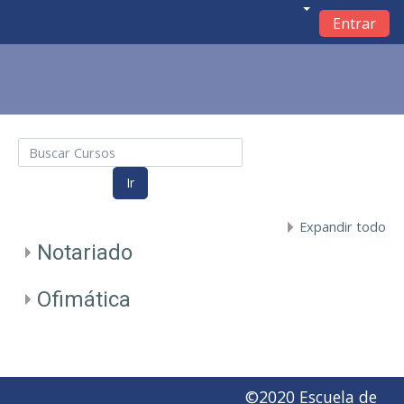
Entrar
Salta al contenido principal
Buscar Cursos
Ir
Expandir todo
Notariado
Ofimática
©2020 Escuela de